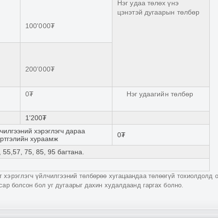
Нэг удаа төлөх үнэ
цэнэтэй дугаарын төлбөр
100'000₮
200’000₮
0₮
Нэг удаагийн төлбөр
1'200₮
чилгээний хэрэглэгч дараа
0₮
үртгэлийн хураамж
 55,57, 75, 85, 95 багтана.
 хэрэглэгч үйлчилгээний төлбөрөө хугацаандаа төлөөгүй тохиолдолд ор
сар болсон бол уг дугаарыг дахин худалдаанд гаргах болно.