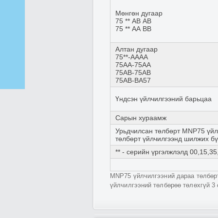
Мөнгөн дугаар
75 ** АВ АВ
75 ** АА BB
Алтан дугаар
75**-AAAA
75AA-75AA
75AB-75AB
75AB-BA57
Үндсэн үйлчилгээний барьцаа
Сарын хураамж
Урьдчилсан төлбөрт MNP75 үйл
төлбөрт үйлчилгээнд шилжих б
** - серийн үргэлжлэлд 00,15,35,
MNP75 үйлчилгээний дараа төлбөрт
үйлчилгээний төлбөрөө төлөхгүй 3 