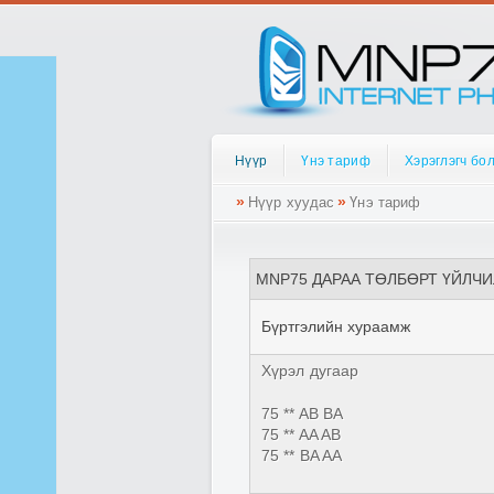
Нүүр
Үнэ тариф
Хэрэглэгч бо
»
»
Нүүр хуудас
Үнэ тариф
MNP75 ДАРАА ТӨЛБӨРТ ҮЙЛЧ
Бүртгэлийн хураамж
Хүрэл дугаар
75 ** AB BA
75 ** AA AB
75 ** BA AA