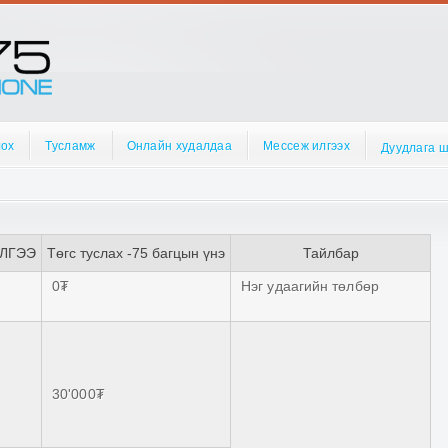
лох
Тусламж
Онлайн худалдаа
Мессеж илгээх
Дуудлага 
ИЛГЭЭ
Төгс туслах -75 багцын үнэ
Тайлбар
0₮
Нэг удаагийн төлбөр
30'000₮